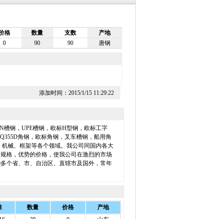
价格
数量
支数
产地
0
90
90
唐钢
添加时间：2015/1/15 11:29:22
槽钢，UPE槽钢，欧标H型钢，欧标工字
Q355D角钢，欧标角钢，叉车槽钢，船用角
、机械、框架等各个领域。我公司同国内各大
的规格，优势的价格，使我公司在激烈的市场
畅销30多个省、市、自治区、直辖市及国外，常年
准
数量
价格
产地