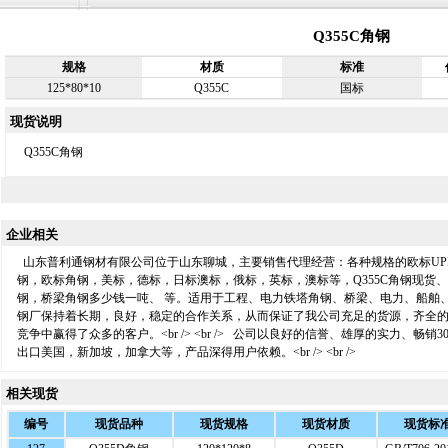
Q355C角钢
规格
材质
标准
125*80*10
Q355C
国标
现货说明
Q355C角钢
企业相关
山东普利通钢材有限公司位于山东聊城，主要销售代理经营：各种规格的欧标UPN
钢，欧标角钢，美标，德标，日标澳标，俄标，英标，澳标等，Q355C角钢现货、
钢，桥梁角钢多少钱一吨、 等。适用于工程、电力铁塔角钢、桥梁、电力、船舶
钢厂保持着长期，良好，稳定的合作关系，从而保证了我公司充足的货源，齐全
竞争中赢得了众多的客户。<br /> <br /> 公司以良好的信誉、雄厚的实力、
出口美国，新加坡，加拿大等，产品深得用户依赖。<br /> <br />
相关现货
编号
现货品种
现货规格
现货材质
现货标