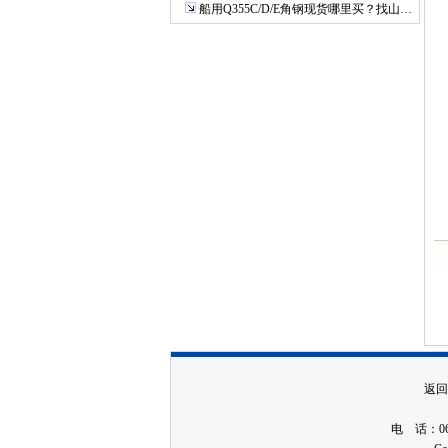
船用Q355C/D/E角钢现货哪里买？找山…
返回
电 话：06