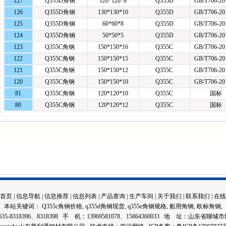
127
Q355D角钢
120*120*8
Q355D
GB/T706-2
126
Q355D角钢
130*130*10
Q355D
GB/T706-2
125
Q355D角钢
60*60*8
Q355D
GB/T706-2
124
Q355D角钢
50*50*5
Q355D
GB/T706-2
123
Q355C角钢
150*150*16
Q355C
GB/T706-2
122
Q355C角钢
150*150*15
Q355C
GB/T706-2
121
Q355C角钢
150*150*12
Q355C
GB/T706-2
120
Q355C角钢
150*150*10
Q355C
GB/T706-2
81
Q355C角钢
120*120*10
Q355C
国标
80
Q355C角钢
120*120*12
Q355C
国标
首页
|
信息导航
|
信息推荐
|
信息列表
|
产品查询
|
生产车间
|
关于我们
|
联系我们
|
在线
本站关键词：
Q355c角钢价格
,
q355d角钢现货
,
q355e角钢规格
,
船用角钢
,
欧标角钢
,
35-8318396、8318398 手 机：13969581078、15864360033 地 址：山东省聊