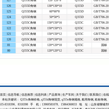
127
Q355D角钢
120*120*8
Q355D
GB/T706-2
126
Q355D角钢
130*130*10
Q355D
GB/T706-2
125
Q355D角钢
60*60*8
Q355D
GB/T706-2
124
Q355D角钢
50*50*5
Q355D
GB/T706-2
123
Q355C角钢
150*150*16
Q355C
GB/T706-2
122
Q355C角钢
150*150*15
Q355C
GB/T706-2
121
Q355C角钢
150*150*12
Q355C
GB/T706-2
120
Q355C角钢
150*150*10
Q355C
GB/T706-2
81
Q355C角钢
120*120*10
Q355C
国标
80
Q355C角钢
120*120*12
Q355C
国标
首页
|
信息导航
|
信息推荐
|
信息列表
|
产品查询
|
生产车间
|
关于我们
|
联系我们
|
在线
本站关键词：
Q355c角钢价格
,
q355d角钢现货
,
q355e角钢规格
,
船用角钢
,
欧标角钢
,
35-8318396、8318398 手 机：13969581078、15864360033 地 址：山东省聊