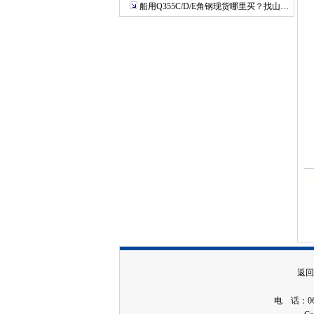
船用Q355C/D/E角钢现货哪里买？找山…
返回
电 话：06