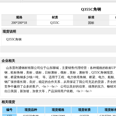
Q355C角钢
规格
材质
标准
200*200*18
Q355C
国标
现货说明
Q355C角钢
企业相关
山东普利通钢材有限公司位于山东聊城，主要销售代理经营：各种规格的欧标UPN
钢，欧标角钢，美标，德标，日标澳标，俄标，英标，澳标等，Q355C角钢现货、
钢，桥梁角钢多少钱一吨、 等。适用于工程、电力铁塔角钢、桥梁、电力、船舶
钢厂保持着长期，良好，稳定的合作关系，从而保证了我公司充足的货源，齐全
竞争中赢得了众多的客户。<br /> <br /> 公司以良好的信誉、雄厚的实力、
出口美国，新加坡，加拿大等，产品深得用户依赖。<br /> <br />
相关现货
编号
现货品种
现货规格
现货材质
现货标