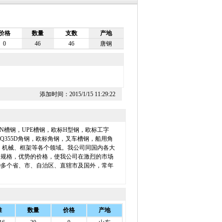
价格
数量
支数
产地
0
46
46
唐钢
添加时间：2015/1/15 11:29:22
槽钢，UPE槽钢，欧标H型钢，欧标工字
Q355D角钢，欧标角钢，叉车槽钢，船用角
、机械、框架等各个领域。我公司同国内各大
的规格，优势的价格，使我公司在激烈的市场
畅销30多个省、市、自治区、直辖市及国外，常年
准
数量
价格
产地