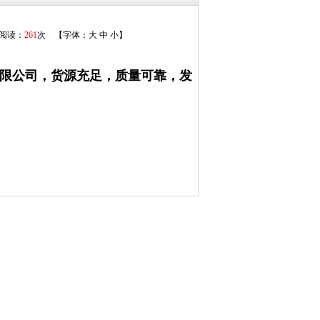
 阅读：
261
次 【字体：
大
中
小
】
材有限公司，货源充足，质量可靠，发