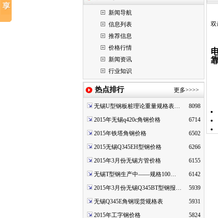
新闻导航
双
信息列表
推荐信息
价格行情
新闻资讯
行业知识
热点排行
更多>>>>
无锡U型钢板桩理论重量规格表…
8098
2015年无锡q420c角钢价格
6714
2015年铁塔角钢价格
6502
2015无锡Q345EH型钢价格
6266
2015年3月份无锡方管价格
6155
无锡T型钢生产中——规格100…
6142
2015年3月份无锡Q345BT型钢报…
5939
无锡Q345E角钢现货规格表
5931
2015年工字钢价格
5824