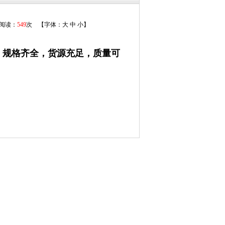
 阅读：
549
次 【字体：
大
中
小
】
，规格齐全，货源充足，质量可