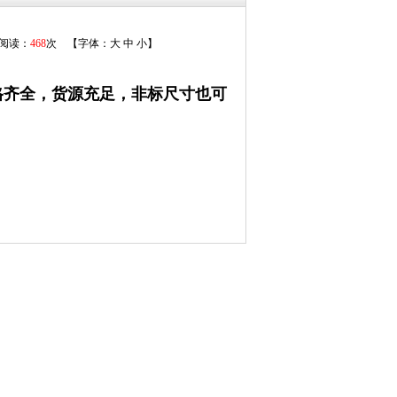
 阅读：
468
次 【字体：
大
中
小
】
格齐全，货源充足，非标尺寸也可